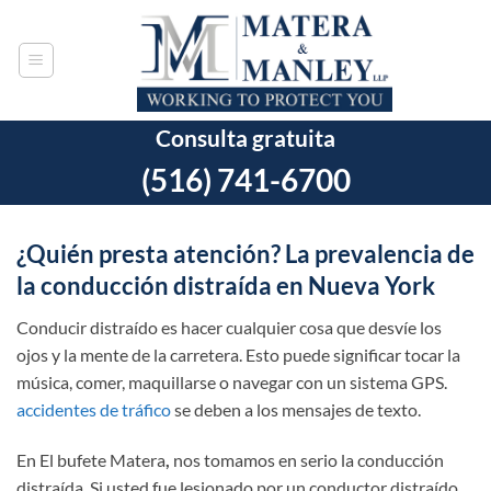
Ir
al
contenido
Consulta gratuita
(516) 741-6700
¿Quién presta atención? La prevalencia de
la conducción distraída en Nueva York
Conducir distraído es hacer cualquier cosa que desvíe los
ojos y la mente de la carretera. Esto puede significar tocar la
música, comer, maquillarse o navegar con un sistema GPS.
accidentes de tráfico
se deben a los mensajes de texto.
En
El bufete Matera
,
nos tomamos en serio la conducción
distraída. Si usted fue lesionado por un conductor distraído