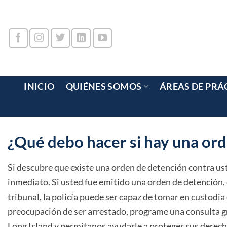
Ir
al
contenido
INICIO
QUIÉNES SOMOS
ÁREAS DE PRÁ
¿Qué debo hacer si hay una ord
Si descubre que existe una orden de detención contra us
inmediato. Si usted fue emitido una orden de detención, 
tribunal, la policía puede ser capaz de tomar en custodi
preocupación de ser arrestado, programe una consulta g
Long Island y permítanos ayudarle a proteger sus derecho