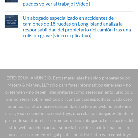
puedes volver al trabajo [Vídeo]
Un abogado especializado en accidentes de
camiones de 18 ruedas en Long Island analiza la
responsabilidad del propietario del camión tras una
colisión grave [vídeo explicativo]
ESTO ES UN ANUNCIO. Estos materiales han sido preparados por
Matera & Manley, LLP sólo para fines informativos generales y no
pretenden y no deben interpretarse como asesoramiento jurídico u
opinión legal sobre hechos o circunstancias específicas. Cada caso
es único. La información contenida en este sitio web no pretende
crear, y su recepción no constituye, una relación abogado-cliente ni
pretende sustituir el asesoramiento de un abogado. Los usuarios del
sitio web no deben actuar sobre la base de esta información sin
buscar asesoramiento legal profesional. Este sitio web constituye