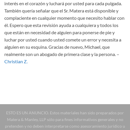
interés en el corazón y luchará por usted para cada pulgada.
También quería señalar que el Sr. Matera está disponible y
complaciente en cualquier momento que necesito hablar con
él. Espero que esta revisión ayuda a cualquiera y todos los
que están en necesidad de alguien para ponerse de pie y
luchar por usted cuando usted comete un error y necesita a
alguien en su esquina. Gracias de nuevo, Michael, que
realmente son un abogado de primera clase y la persona.
–
Christian Z.
ESTO ES UN ANUNCIO. Estos materiales han sido preparados por
Matera & Manley, LLP sólo para fines informativos generales y no
pretenden y no deben interpretarse como asesoramiento jurídico u