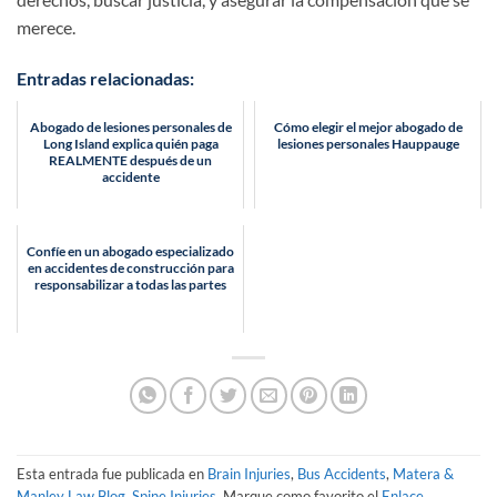
merece.
Entradas relacionadas:
Abogado de lesiones personales de
Cómo elegir el mejor abogado de
Long Island explica quién paga
lesiones personales Hauppauge
REALMENTE después de un
accidente
Confíe en un abogado especializado
en accidentes de construcción para
responsabilizar a todas las partes
Esta entrada fue publicada en
Brain Injuries
,
Bus Accidents
,
Matera &
Manley Law Blog
,
Spine Injuries
. Marque como favorito el
Enlace