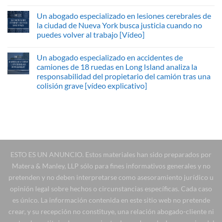
Un abogado especializado en lesiones cerebrales de
la ciudad de Nueva York busca justicia cuando no
puedes volver al trabajo [Vídeo]
Un abogado especializado en accidentes de
camiones de 18 ruedas en Long Island analiza la
responsabilidad del propietario del camión tras una
colisión grave [vídeo explicativo]
ESTO ES UN ANUNCIO. Estos materiales han sido preparados por
Matera & Manley, LLP sólo para fines informativos generales y no
pretenden y no deben interpretarse como asesoramiento jurídico u
opinión legal sobre hechos o circunstancias específicas. Cada caso
es único. La información contenida en este sitio web no pretende
crear, y su recepción no constituye, una relación abogado-cliente ni