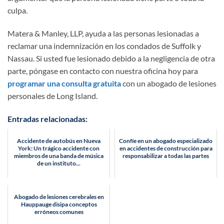
culpa.
Matera & Manley, LLP, ayuda a las personas lesionadas a
reclamar una indemnización en los condados de Suffolk y
Nassau. Si usted fue lesionado debido a la negligencia de otra
parte, póngase en contacto con nuestra oficina hoy para
programar una consulta gratuita
con un abogado de lesiones
personales de Long Island.
Entradas relacionadas:
Accidente de autobús en Nueva
Confíe en un abogado especializado
York: Un trágico accidente con
en accidentes de construcción para
miembros de una banda de música
responsabilizar a todas las partes
de un instituto...
Abogado de lesiones cerebrales en
Hauppauge disipa conceptos
erróneos comunes